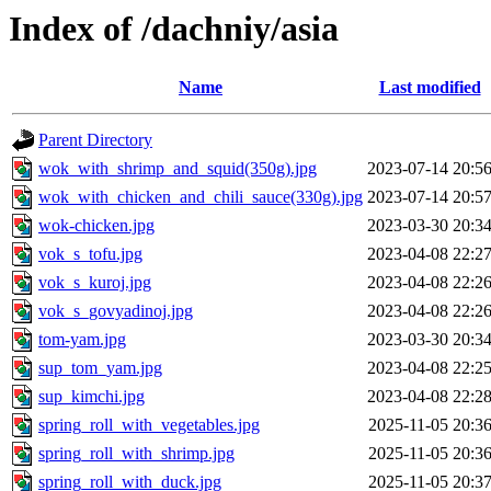
Index of /dachniy/asia
Name
Last modified
Parent Directory
wok_with_shrimp_and_squid(350g).jpg
2023-07-14 20:5
wok_with_chicken_and_chili_sauce(330g).jpg
2023-07-14 20:5
wok-chicken.jpg
2023-03-30 20:3
vok_s_tofu.jpg
2023-04-08 22:2
vok_s_kuroj.jpg
2023-04-08 22:2
vok_s_govyadinoj.jpg
2023-04-08 22:2
tom-yam.jpg
2023-03-30 20:3
sup_tom_yam.jpg
2023-04-08 22:2
sup_kimchi.jpg
2023-04-08 22:2
spring_roll_with_vegetables.jpg
2025-11-05 20:3
spring_roll_with_shrimp.jpg
2025-11-05 20:3
spring_roll_with_duck.jpg
2025-11-05 20:3