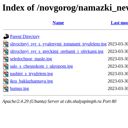
Index of /novgorog/namazki_ne
Name
Last mod
Parent Directory
slivochnyj_syr_s_vyalenymi_tomatami_tryufelem.jpg
2023-03-3
slivochnyj_syr_s_greckimi_orehami_i_olivkami.jpg
2023-03-3
seledochnoe_maslo.jpg
2023-03-3
salo_s_chesnokom_i_ukropom.jpg
2023-03-3
pashtet_s_tryufelem.jpg
2023-03-3
ikra_baklazhannaya.jpg
2023-03-3
humus.jpg
2023-03-3
Apache/2.4.29 (Ubuntu) Server at cdn.shalyapinspb.ru Port 80