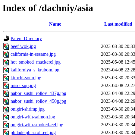
Index of /dachniy/asia
Name
Last modified
Parent Directory
beef-wok.jpg
2023-03-30 20:3
california-in-sesame.jpg
2023-03-30 20:3
hot_smoked_mackerel.jpg
2025-05-08 12:4
kaliforniya_s_krabom.jpg
2023-04-08 22:2
kimchi-soup.jpg
2023-03-30 20:3
miso_sup.jpg
2023-04-08 22:2
nabor_sushi_rollov_437g.jpg
2023-04-08 22:2
nabor_sushi_rollov_450g.jpg
2023-04-08 22:2
onigiri-shrimp.jpg
2023-03-30 20:3
onigiri-with-salmon.jpg
2023-03-30 20:3
onigiri-with-smoked-eel.jpg
2023-03-30 20:3
philadelphia-roll-eel.jpg
2023-03-30 20:3