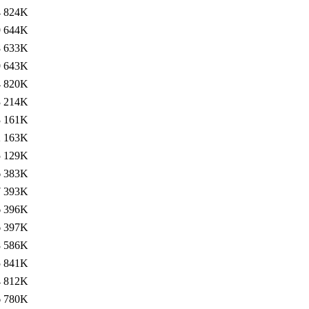
4
824K
9
644K
8
633K
9
643K
4
820K
3
214K
3
161K
2
163K
5
129K
6
383K
7
393K
6
396K
6
397K
8
586K
5
841K
4
812K
6
780K