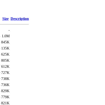
Size
Description
-
3
1.0M
3
845K
5
135K
8
625K
3
805K
7
612K
9
727K
9
738K
4
736K
4
829K
4
779K
4
821K